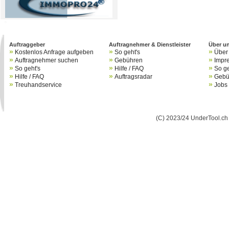
B
Auftraggeber
Auftragnehmer & Dienstleister
Über u
»
»
»
Kostenlos Anfrage aufgeben
So geht's
Über
»
»
»
Auftragnehmer suchen
Gebühren
Impr
»
»
»
So geht's
Hilfe / FAQ
So ge
»
»
»
Hilfe / FAQ
Auftragsradar
Gebü
»
»
Treuhandservice
Jobs
(C) 2023/24 UnderTool.ch 