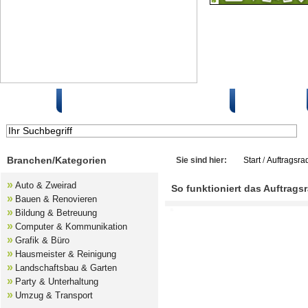
Start
Auftrag kostenlos ausschreiben
So geht's
Branchen/Kategorien
Sie sind hier:
Start
/
Auftragsrad
»
Auto & Zweirad
So funktioniert das Auftrags
»
Bauen & Renovieren
»
Bildung & Betreuung
B
»
Computer & Kommunikation
»
Grafik & Büro
»
Hausmeister & Reinigung
»
Landschaftsbau & Garten
»
Party & Unterhaltung
»
Umzug & Transport