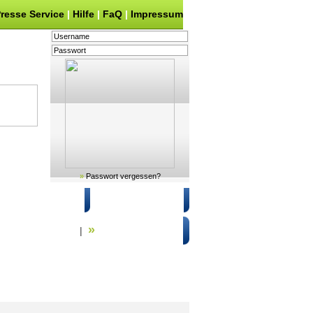
resse Service
|
Hilfe
|
FaQ
|
Impressum
»
Passwort vergessen?
 & Sicherheit
Registrieren
»
che in Regionen
Suche in Hilfe
|