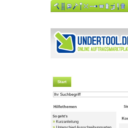
Start
Auftrag kostenlos aussc
Hilfethemen
Si
So geht's
Ko
»
Kurzanleitung
»
Unterschied Ausschreibungsarten