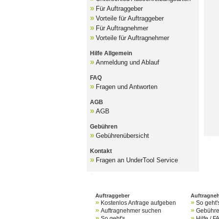
»
Für Auftraggeber
»
Vorteile für Auftraggeber
»
Für Auftragnehmer
»
Vorteile für Auftragnehmer
Hilfe Allgemein
»
Anmeldung und Ablauf
FAQ
»
Fragen und Antworten
AGB
»
AGB
Gebühren
»
Gebührenübersicht
B
Kontakt
»
Fragen an UnderTool Service
B
Auftraggeber
Auftragneh
»
»
Kostenlos Anfrage aufgeben
So geht'
»
»
Auftragnehmer suchen
Gebühr
»
»
So geht's
Hilfe / F