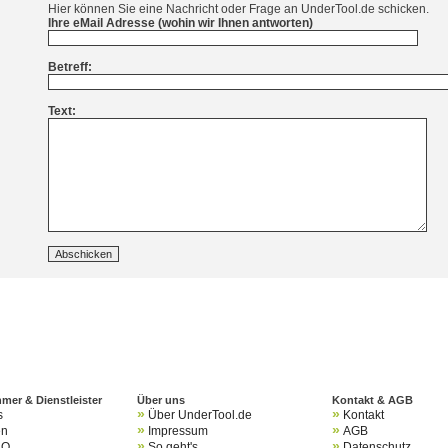
Hier können Sie eine Nachricht oder Frage an UnderTool.de schicken.
Ihre eMail Adresse (wohin wir Ihnen antworten)
Betreff:
Text:
mer & Dienstleister
Über uns
Kontakt & AGB
»
»
s
Über UnderTool.de
Kontakt
»
»
en
Impressum
AGB
»
»
AQ
So geht's
Datenschutz