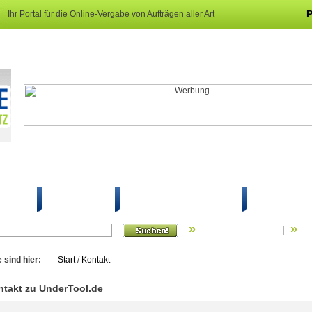
Ihr Portal für die Online-Vergabe von Aufträgen aller Art
P
hreiben
So geht's
Mein UnderTool
Schutz
»
»
Erweiterte Suche
Su
|
e sind hier:
Start
/
Kontakt
ntakt zu UnderTool.de